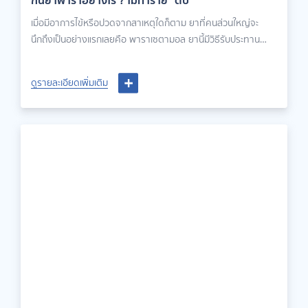
กินยาพาราอย่างไร ? ไม่ทำร้าย “ตับ”
เมื่อมีอาการไข้หรือปวดจากสาเหตุใดก็ตาม ยาที่คนส่วนใหญ่จะ
นึกถึงเป็นอย่างแรกเลยคือ พาราเซตามอล ยานี้มีวิธีรับประทาน
อย่างไร ถ้ารับประทานมากไปเป็นอันตรายหรือไม่ มาหาคำตอบกัน
ดูรายละเอียดเพิ่มเติม