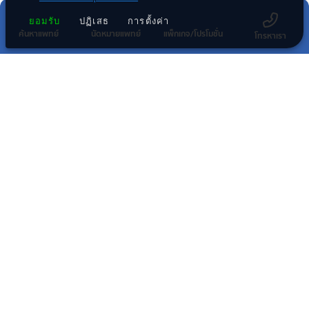
ยอมรับ
ปฏิเสธ
การตั้งค่า
ค้นหาแพทย์
นัดหมายแพทย์
แพ็กเกจ/โปรโมชั่น
โทรหาเรา
กลุ่มธุรกิจทางการแพทย์ในเครือ พริ้นซิเพิล
โรงพยาบาลในเครือ พริ้นซิเพิล เฮลท์แคร์
โรงพยาบาลอื่นๆ
สมัครรับข่าวสาร
สมัครรับข่าวสาร